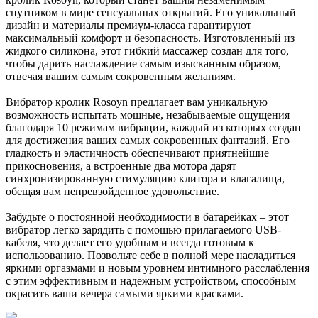
спутником в мире сенсуальных открытий. Его уникальный
дизайн и материалы премиум-класса гарантируют
максимальный комфорт и безопасность. Изготовленный из
жидкого силикона, этот гибкий массажер создан для того,
чтобы дарить наслаждение самым изысканным образом,
отвечая вашим самым сокровенным желаниям.
Вибратор кролик Rosoyn предлагает вам уникальную
возможность испытать мощные, незабываемые ощущения
благодаря 10 режимам вибрации, каждый из которых создан
для достижения ваших самых сокровенных фантазий. Его
гладкость и эластичность обеспечивают приятнейшие
прикосновения, а встроенные два мотора дарят
синхронизированную стимуляцию клитора и влагалища,
обещая вам непревзойденное удовольствие.
Забудьте о постоянной необходимости в батарейках – этот
вибратор легко зарядить с помощью прилагаемого USB-
кабеля, что делает его удобным и всегда готовым к
использованию. Позвольте себе в полной мере насладиться
яркими оргазмами и новым уровнем интимного расслабления
с этим эффективным и надежным устройством, способным
окрасить ваши вечера самыми яркими красками.