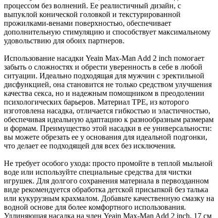
процессом без волнений. Ее реалистичный дизайн, с
выпуклой конической головкой и текстурированной
прожилками-венами поверхностью, обеспечивает
дополнительную стимуляцию и способствует максимальному
удовольствию для обоих партнеров.
Использование насадки Yeain Max-Man Add 2 inch помогает
забыть о сложностях и обрести уверенность в себе в любой
ситуации. Идеально подходящая для мужчин с эректильной
дисфункцией, она становится не только средством улучшения
качества секса, но и надежным помощником в преодолении
психологических барьеров. Материал TPE, из которого
изготовлена насадка, отличается гибкостью и эластичностью,
обеспечивая идеальную адаптацию к разнообразным размерам
и формам. Преимущество этой насадки в ее универсальности:
вы можете обрезать ее у основания для идеальной подгонки,
что делает ее подходящей для всех без исключения.
Не требует особого ухода: просто промойте в теплой мыльной
воде или используйте специальные средства для чистки
игрушек. Для долгого сохранения материала в первозданном
виде рекомендуется обработка детской присыпкой без талька
или кукурузным крахмалом. Добавьте качественную смазку на
водной основе для более комфортного использования.
Удлиняющая насадка на член Yeain Max-Man Add 2 inch, 17 см