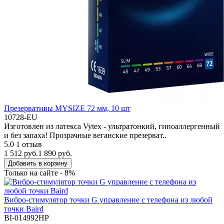
Презервативы MYSIZE 72 мм, 10 шт
10728-EU
Изготовлен из латекса Vytex - ультратонкий, гипоаллергенный
и без запаха! Прозрачные веганские презерват..
5.0
1 отзыв
1 512 руб.
1 890 руб.
Добавить в корзину
Только на сайте - 8%
Вибро-стимулятор точки G управление с телефона из любой
точки Baird
BI-014992HP