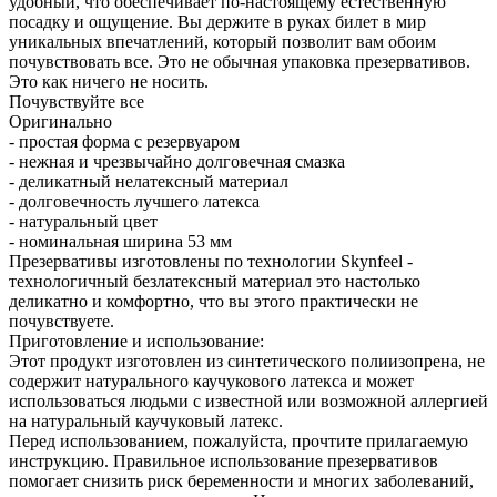
удобный, что обеспечивает по-настоящему естественную
посадку и ощущение. Вы держите в руках билет в мир
уникальных впечатлений, который позволит вам обоим
почувствовать все. Это не обычная упаковка презервативов.
Это как ничего не носить.
Почувствуйте все
Оригинально
- простая форма с резервуаром
- нежная и чрезвычайно долговечная смазка
- деликатный нелатексный материал
- долговечность лучшего латекса
- натуральный цвет
- номинальная ширина 53 мм
Презервативы изготовлены по технологии Skynfeel -
технологичный безлатексный материал это настолько
деликатно и комфортно, что вы этого практически не
почувствуете.
Приготовление и использование:
Этот продукт изготовлен из синтетического полиизопрена, не
содержит натурального каучукового латекса и может
использоваться людьми с известной или возможной аллергией
на натуральный каучуковый латекс.
Перед использованием, пожалуйста, прочтите прилагаемую
инструкцию. Правильное использование презервативов
помогает снизить риск беременности и многих заболеваний,