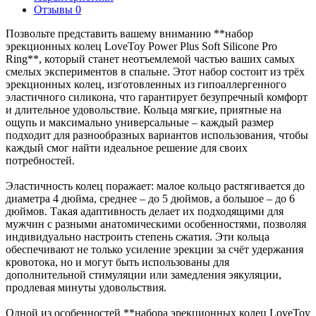
Отзывы
0
Позвольте представить вашему вниманию **набор
эрекционных колец LoveToy Power Plus Soft Silicone Pro
Ring**, который станет неотъемлемой частью ваших самых
смелых экспериментов в спальне. Этот набор состоит из трёх
эрекционных колец, изготовленных из гипоаллергенного
эластичного силикона, что гарантирует безупречный комфорт
и длительное удовольствие. Кольца мягкие, приятные на
ощупь и максимально универсальные – каждый размер
подходит для разнообразных вариантов использования, чтобы
каждый смог найти идеальное решение для своих
потребностей.
Эластичность колец поражает: малое кольцо растягивается до
диаметра 4 дюйма, среднее – до 5 дюймов, а большое – до 6
дюймов. Такая адаптивность делает их подходящими для
мужчин с разными анатомическими особенностями, позволяя
индивидуально настроить степень сжатия. Эти кольца
обеспечивают не только усиление эрекции за счёт удержания
кровотока, но и могут быть использованы для
дополнительной стимуляции или замедления эякуляции,
продлевая минуты удовольствия.
Одной из особенностей **набора эрекционных колец LoveToy