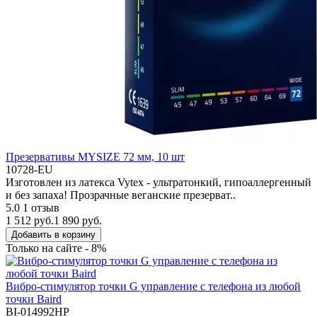
Презервативы MYSIZE 72 мм, 10 шт
10728-EU
Изготовлен из латекса Vytex - ультратонкий, гипоаллергенный
и без запаха! Прозрачные веганские презерват..
5.0
1 отзыв
1 512 руб.
1 890 руб.
Добавить в корзину
Только на сайте - 8%
Вибро-стимулятор точки G управление с телефона из любой
точки Baird
BI-014992HP