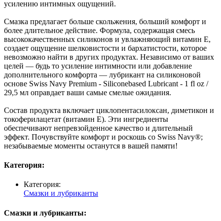
усилению интимных ощущений.
Смазка предлагает больше скольжения, больший комфорт и
более длительное действие. Формула, содержащая смесь
высококачественных силиконов и увлажняющий витамин Е,
создает ощущение шелковистости и бархатистости, которое
невозможно найти в других продуктах. Независимо от ваших
целей — будь то усиление интимности или добавление
дополнительного комфорта — лубрикант на силиконовой
основе Swiss Navy Premium - Siliconebased Lubricant - 1 fl oz /
29,5 мл оправдает ваши самые смелые ожидания.
Состав продукта включает циклопентасилоксан, диметикон и
токоферилацетат (витамин Е). Эти ингредиенты
обеспечивают непревзойденное качество и длительный
эффект. Почувствуйте комфорт и роскошь со Swiss Navy®;
незабываемые моменты останутся в вашей памяти!
Категория:
Категория:
Смазки и лубриканты
Смазки и лубриканты: