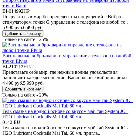
Вибро-стимулятор точки G управление с телефона из любой
точки Baird
BI-014992HP
Погрузитесь в мир беспрецедентных ощущений с Вибро-
стимулятором точки G управление с телефона из любой то..
5 990 руб.
6 490 руб.
Добавить в корзину
Только на сайте - 25%
Вагинальные вибро-шарики управление с телефона из любой
точки Elvira
BI-210212HP-2
Представьте себе мир, где нежные волны удовольствия
наполняют каждое мгновение. Вагинальные вибро-шарики ..
4 490 руб.
5 990 руб.
Добавить в корзину
Только на сайте - 20%
Гель-смазка на водной основе со вкусом май тай System JO -
H2O Lubricant Cocktails Mai Tai, 60 мл
0140-EU
Гель-смазка на водной основе со вкусом май тай System JO -
H2O Lubricant Cocktails Mai Tai, 60 мл, пригла..