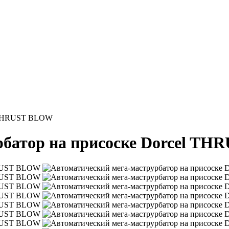
l THRUST BLOW
рбатор на присоске Dorcel T