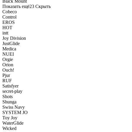
Black Mount
Показать ещё
23
Скрыть
Cobeco
Control
EROS
HOT
intt
Joy Division
JustGlide
Medica
NUEI
Orgie
Orion
Ouch!
Pjur
RUF
Satisfyer
secret-play
Shots
Shunga
Swiss Navy
SYSTEM JO
Toy Joy
WaterGlide
Wicked