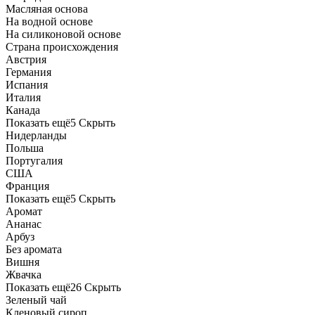
Масляная основа
На водной основе
На силиконовой основе
Страна происхождения
Австрия
Германия
Испания
Италия
Канада
Показать ещё
5
Скрыть
Нидерланды
Польша
Португалия
США
Франция
Показать ещё
5
Скрыть
Аромат
Ананас
Арбуз
Без аромата
Вишня
Жвачка
Показать ещё
26
Скрыть
Зеленый чай
Кленовый сироп