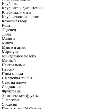
Клубника
Клубника и джин тоник
Клубника и киви
Клубничное игристое
Кокосовая вода
Кола
Леденец
Личи
Малина
Манго
Манго и дыня
Маракуйя
Миндальное молоко
Мятный
Нейтральный
Персик
Пина колада
Пылающая вишня
Секс на пляже
Сладкая вата
Фруктовый
Экзотические фрукты
Энергетик
Ягодный
Показать ещё
26
Скрыть