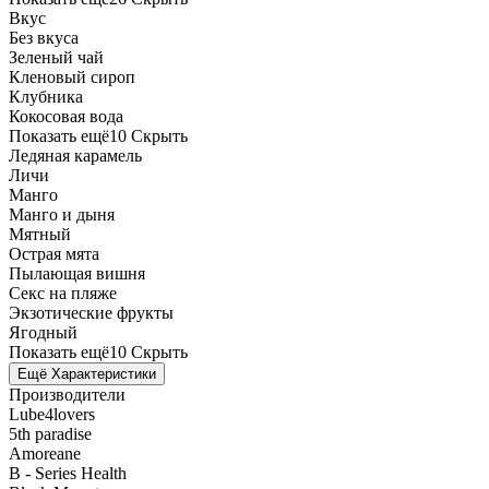
Вкус
Без вкуса
Зеленый чай
Кленовый сироп
Клубника
Кокосовая вода
Показать ещё
10
Скрыть
Ледяная карамель
Личи
Манго
Манго и дыня
Мятный
Острая мята
Пылающая вишня
Секс на пляже
Экзотические фрукты
Ягодный
Показать ещё
10
Скрыть
Ещё Характеристики
Производители
Lube4lovers
5th paradise
Amoreane
B - Series Health