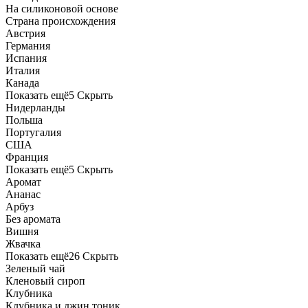
На силиконовой основе
Страна происхождения
Австрия
Германия
Испания
Италия
Канада
Показать ещё
5
Скрыть
Нидерланды
Польша
Португалия
США
Франция
Показать ещё
5
Скрыть
Аромат
Ананас
Арбуз
Без аромата
Вишня
Жвачка
Показать ещё
26
Скрыть
Зеленый чай
Кленовый сироп
Клубника
Клубника и джин тоник