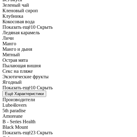
Зеленый чай
Кленовый сироп
Клубника
Кокосовая вода
Показать ещё
10
Скрыть
Ледяная карамель
Личи
Манго
Манго и дыня
Мятный
Острая мята
Пылающая вишня
Секс на пляже
Экзотические фрукты
Ягодный
Показать ещё
10
Скрыть
Ещё Характеристики
Производители
Lube4lovers
5th paradise
Amoreane
B - Series Health
Black Mount
Показать ещё
23
Скрыть