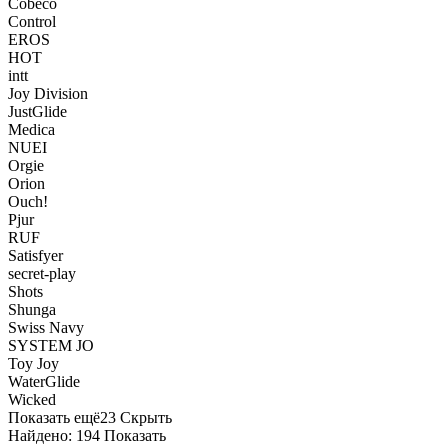
Cobeco
Control
EROS
HOT
intt
Joy Division
JustGlide
Medica
NUEI
Orgie
Orion
Ouch!
Pjur
RUF
Satisfyer
secret-play
Shots
Shunga
Swiss Navy
SYSTEM JO
Toy Joy
WaterGlide
Wicked
Показать ещё
23
Скрыть
Найдено:
194
Показать