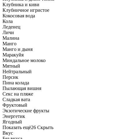
Клубника и киви
Клубничное игристое
Кокосовая вода
Кола
Леденец
Личи
Малина
Манго
Манго и дыня
Маракуйя
Миндальное молоко
Мятный
Нейтральный
Персик
Пина колада
Пылающая вишня
Секс на пляже
Сладкая вата
Фруктовый
Экзотические фрукты
Энергетик
Ягодный
Показать ещё
26
Скрыть
Вкус
Без вкуса